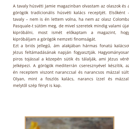
A tavaly húsvéti Jamie magazinban olvastam az olaszok és 
görögök tradícionális húsvéti kalács receptjét. Elsőként 
tavaly – nem is én lettem volna, ha nem az olasz Colomb
Pasquale-t sütöm meg, de mivel szeretek mindig valami úja
kipróbálni, most ismét előkaptam a magazint, hog
kipróbáljam a görögök nemzeti finomságát.
Ezt a briós jellegű, ám alakjában hármas fonatú kalácso
Jézus feltámadásának napján fogyasztják. Hagyományosa
piros tojással a közepén sütik és tálalják, ami Jézus véré
jelképezi. A görögök mediterrán cseresznyével készítik, a
én receptem viszont naranccsal és narancsos mázzal sült
Olyan, mint a foszlós kalács, narancs ízzel és mázzal
melytől szép fényt is kap.