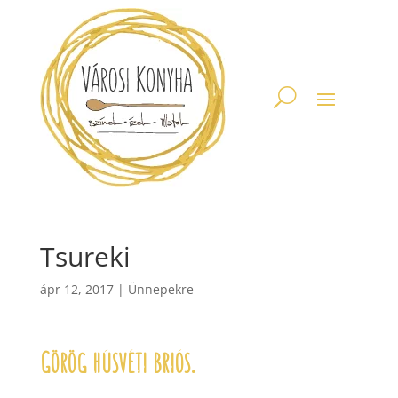
Tsureki
ápr 12, 2017
|
Ünnepekre
Görög húsvéti briós.