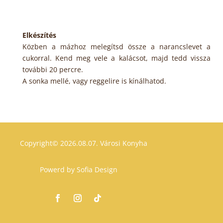
Elkészítés
Közben a mázhoz melegítsd össze a narancslevet a
cukorral. Kend meg vele a kalácsot, majd tedd vissza
további 20 percre.
A sonka mellé, vagy reggelire is kínálhatod.
Copyright© 2026.08.07.
Városi Konyha
Powerd by
Sofia Design