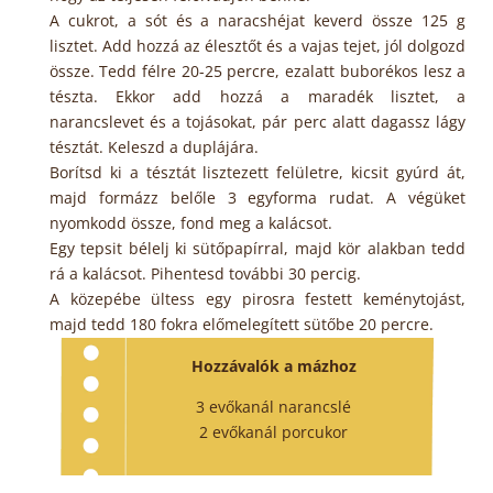
A cukrot, a sót és a naracshéjat keverd össze 125 g
lisztet. Add hozzá az élesztőt és a vajas tejet, jól dolgozd
össze. Tedd félre 20-25 percre, ezalatt buborékos lesz a
tészta. Ekkor add hozzá a maradék lisztet, a
narancslevet és a tojásokat, pár perc alatt dagassz lágy
tésztát. Keleszd a duplájára.
Borítsd ki a tésztát lisztezett felületre, kicsit gyúrd át,
majd formázz belőle 3 egyforma rudat. A végüket
nyomkodd össze, fond meg a kalácsot.
Egy tepsit bélelj ki sütőpapírral, majd kör alakban tedd
rá a kalácsot. Pihentesd további 30 percig.
A közepébe ültess egy pirosra festett keménytojást,
majd tedd 180 fokra előmelegített sütőbe 20 percre.
Hozzávalók a mázhoz
3 evőkanál narancslé
2 evőkanál porcukor