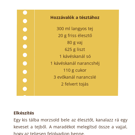
Hozzávalók a tésztához
300 ml langyos tej
20 g friss élesztő
80 g vaj
625 g liszt
1 kávéskanál só
1 kávéskanál narancshéj
110 g cukor
3 evőkanál narancslé
2 felvert tojás
Elkészítés
Egy kis tálba morzsold bele az élesztőt, kanalazz rá egy
keveset a tejből. A maradékot melegítsd össze a vajjal,
hogy az teljesen felolvadjon benne.