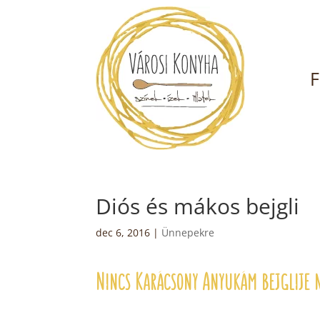
F
Diós és mákos bejgli
dec 6, 2016
|
Ünnepekre
Nincs Karácsony Anyukám bejglije 