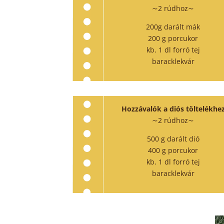
∼2 rúdhoz∼
200g darált mák
200 g porcukor
kb. 1 dl forró tej
baracklekvár
Hozzávalók a diós töltelékhe
∼2 rúdhoz∼
500 g darált dió
400 g porcukor
kb. 1 dl forró tej
baracklekvár