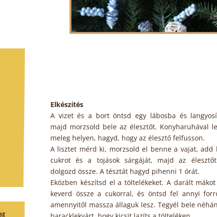
Elkészítés
A vizet és a bort öntsd egy lábosba és langyosít
majd morzsold bele az élesztőt. Konyharuhával le
meleg helyen, hagyd, hogy az élesztő felfusson.
A lisztet mérd ki, morzsold el benne a vajat, add
cukrot és a tojások sárgáját, majd az élesztőt
dolgozd össze. A tésztát hagyd pihenni 1 órát.
Eközben készítsd el a töltelékeket. A darált mákot
keverd össze a cukorral, és öntsd fel annyi forró
amennyitől massza állaguk lesz. Tegyél bele néhá
ez
baracklekvárt, hogy kicsit lazíts a tölteléken.