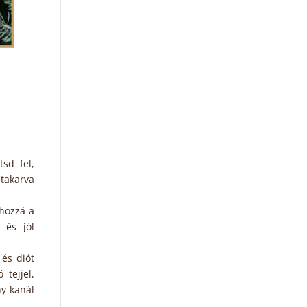
sd fel,
takarva
 hozzá a
 és jól
 és diót
 tejjel,
ny kanál