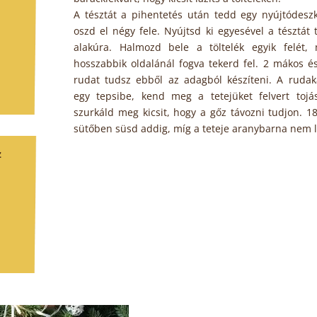
A tésztát a pihentetés után tedd egy nyújtódeszk
oszd el négy fele. Nyújtsd ki egyesével a tésztát 
alakúra. Halmozd bele a töltelék egyik felét,
hosszabbik oldalánál fogva tekerd fel. 2 mákos é
rudat tudsz ebből az adagból készíteni. A rudak
egy tepsibe, kend meg a tetejüket felvert tojás
szurkáld meg kicsit, hogy a gőz távozni tudjon. 1
sütőben süsd addig, míg a teteje aranybarna nem l
z