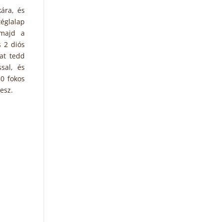
ára, és
téglalap
 majd a
s 2 diós
at tedd
sal, és
80 fokos
esz.