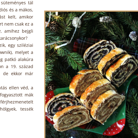
 süteményes tál
diós és a mákos,
st kelt, amikor
ert nem csak ez a
, amihez bejgli
 karácsonykor?
k, egy sziléziai
ownik), melyet a
eg patkó alakúra
gon a 19. század
a, de ekkor már
tás ellen véd, a
 fogyasztott mák
férjhezmenetelt
hölgyek, tessék