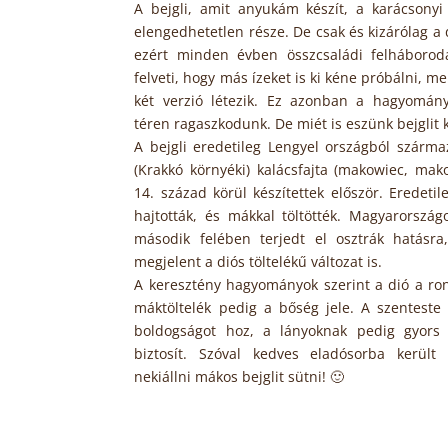
A bejgli, amit anyukám készít, a karácsonyi
elengedhetetlen része. De csak és kizárólag a 
ezért minden évben összcsaládi felháborodá
felveti, hogy más ízeket is ki kéne próbálni, m
két verzió létezik. Ez azonban a hagyomány
téren ragaszkodunk. De miét is eszünk bejglit
A bejgli eredetileg Lengyel országból származi
(Krakkó környéki) kalácsfajta (makowiec, mak
14. század körül készítettek először. Eredetil
hajtották, és mákkal töltötték. Magyarorszá
második felében terjedt el osztrák hatásr
megjelent a diós töltelékű változat is.
A keresztény hagyományok szerint a dió a ron
máktöltelék pedig a bőség jele. A szenteste
boldogságot hoz, a lányoknak pedig gyors 
biztosít. Szóval kedves eladósorba került 
nekiállni mákos bejglit sütni! 🙂