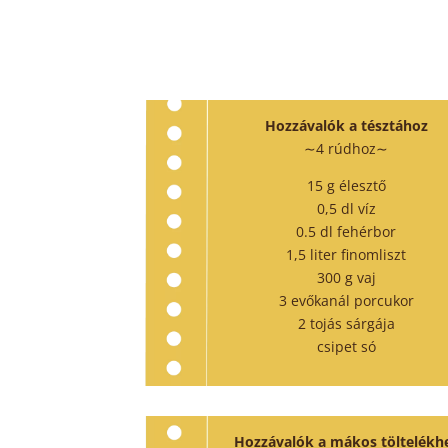
Hozzávalók a tésztához
∼4 rúdhoz∼
15 g élesztő
0,5 dl víz
0.5 dl fehérbor
1,5 liter finomliszt
300 g vaj
3 evőkanál porcukor
2 tojás sárgája
csipet só
Hozzávalók a mákos töltelékh