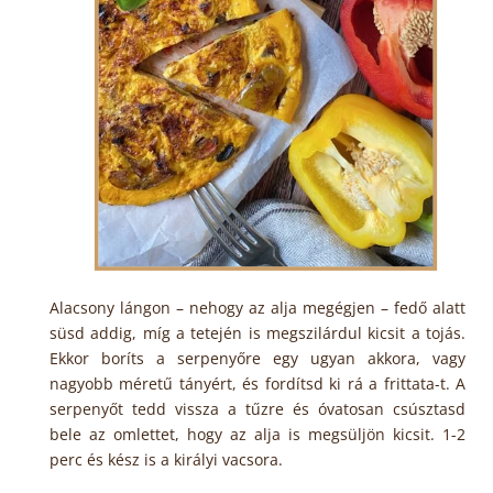
Alacsony lángon – nehogy az alja megégjen – fedő alatt
süsd addig, míg a tetején is megszilárdul kicsit a tojás.
Ekkor boríts a serpenyőre egy ugyan akkora, vagy
nagyobb méretű tányért, és fordítsd ki rá a frittata-t. A
serpenyőt tedd vissza a tűzre és óvatosan csúsztasd
bele az omlettet, hogy az alja is megsüljön kicsit. 1-2
perc és kész is a királyi vacsora.