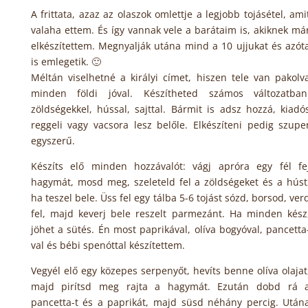
A frittata, azaz az olaszok omlettje a legjobb tojásétel, ami
valaha ettem. És így vannak vele a barátaim is, akiknek má
elkészítettem. Megnyalják utána mind a 10 ujjukat és azót
is emlegetik. 🙂
Méltán viselhetné a királyi címet, hiszen tele van pakolv
minden földi jóval. Készítheted számos változatban
zöldségekkel, hússal, sajttal. Bármit is adsz hozzá, kiadó
reggeli vagy vacsora lesz belőle. Elkészíteni pedig szupe
egyszerű.
Készíts elő minden hozzávalót: vágj apróra egy fél fe
hagymát, mosd meg, szeleteld fel a zöldségeket és a húst
ha teszel bele. Üss fel egy tálba 5-6 tojást sózd, borsod, ver
fel, majd keverj bele reszelt parmezánt. Ha minden kész
jöhet a sütés. Én most paprikával, olíva bogyóval, pancetta
val és bébi spenóttal készítettem.
Vegyél elő egy közepes serpenyőt, hevíts benne olíva olajat
majd pirítsd meg rajta a hagymát. Ezután dobd rá 
pancetta-t és a paprikát, majd süsd néhány percig. Után