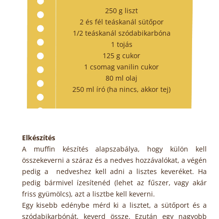
250 g liszt
2 és fél teáskanál sütőpor
1/2 teáskanál szódabikarbóna
1 tojás
125 g cukor
1 csomag vanilin cukor
80 ml olaj
250 ml író (ha nincs, akkor tej)
Elkészítés
A muffin készítés alapszabálya, hogy külön kell
összekeverni a száraz és a nedves hozzávalókat, a végén
pedig a nedveshez kell adni a lisztes keveréket. Ha
pedig bármivel ízesítenéd (lehet az fűszer, vagy akár
friss gyümölcs), azt a lisztbe kell keverni.
Egy kisebb edénybe mérd ki a lisztet, a sütőport és a
szódabikarbónát, keverd össze. Ezután egy nagyobb