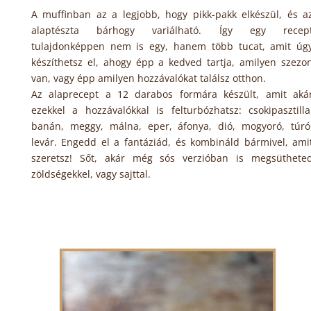
A muffinban az a legjobb, hogy pikk-pakk elkészül, és a
alaptészta bárhogy variálható. Így egy recep
tulajdonképpen nem is egy, hanem több tucat, amit úg
készíthetsz el, ahogy épp a kedved tartja, amilyen szezo
van, vagy épp amilyen hozzávalókat találsz otthon.
Az alaprecept a 12 darabos formára készült, amit aká
ezekkel a hozzávalókkal is felturbózhatsz: csokipasztilla
banán, meggy, málna, eper, áfonya, dió, mogyoró, túró
levár. Engedd el a fantáziád, és kombináld bármivel, ami
szeretsz! Sőt, akár még sós verzióban is megsüthete
zöldségekkel, vagy sajttal.