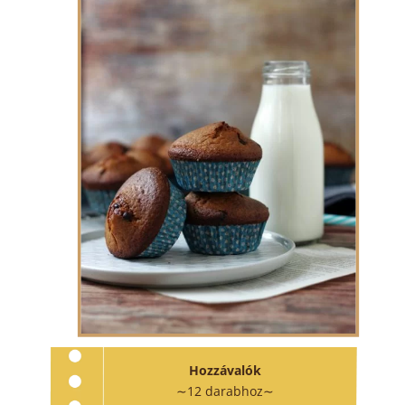
Hozzávalók
∼12 darabhoz∼