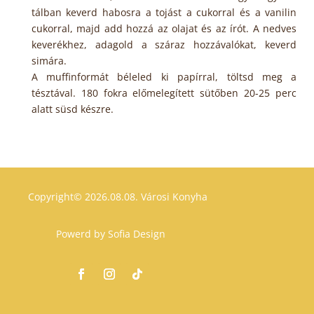
tálban keverd habosra a tojást a cukorral és a vanilin
cukorral, majd add hozzá az olajat és az írót. A nedves
keverékhez, adagold a száraz hozzávalókat, keverd
simára.
A muffinformát béleled ki papírral, töltsd meg a
tésztával. 180 fokra előmelegített sütőben 20-25 perc
alatt süsd készre.
Copyright© 2026.08.08.
Városi Konyha
Powerd by
Sofia Design