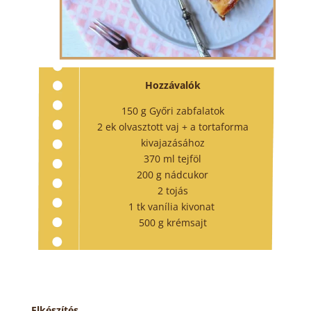
Hozzávalók
150 g Győri zabfalatok
2 ek olvasztott vaj + a tortaforma
kivajazásához
370 ml tejföl
200 g nádcukor
2 tojás
1 tk vanília kivonat
500 g krémsajt
Elkészítés