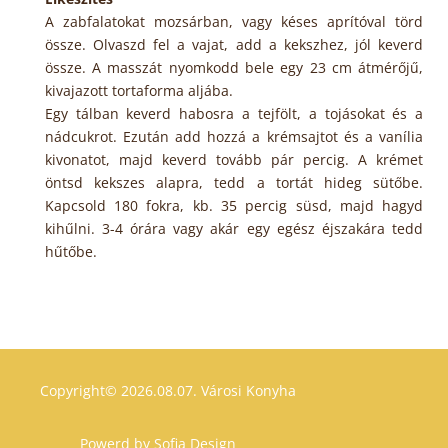
A zabfalatokat mozsárban, vagy késes aprítóval törd
össze. Olvaszd fel a vajat, add a kekszhez, jól keverd
össze. A masszát nyomkodd bele egy 23 cm átmérőjű,
kivajazott tortaforma aljába.
Egy tálban keverd habosra a tejfölt, a tojásokat és a
nádcukrot. Ezután add hozzá a krémsajtot és a vanília
kivonatot, majd keverd tovább pár percig. A krémet
öntsd kekszes alapra, tedd a tortát hideg sütőbe.
Kapcsold 180 fokra, kb. 35 percig süsd, majd hagyd
kihűlni. 3-4 órára vagy akár egy egész éjszakára tedd
hűtőbe.
Copyright© 2026.08.07.
Városi Konyha
Powerd by
Sofia Design