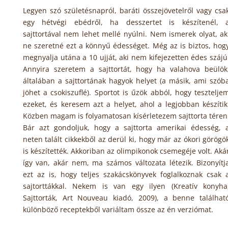
Legyen szó születésnapról, baráti összejövetelről vagy csa
egy hétvégi ebédről, ha desszertet is készítenél, 
sajttortával nem lehet mellé nyúlni. Nem ismerek olyat, ak
ne szeretné ezt a könnyű édességet. Még az is biztos, hog
megnyalja utána a 10 ujját, aki nem kifejezetten édes szájú
Annyira szeretem a sajttortát, hogy ha valahova beülök
általában a sajttortának hagyok helyet (a másik, ami szób
jöhet a csokiszuflé). Sportot is űzök abból, hogy tesztelje
ezeket, és keresem azt a helyet, ahol a legjobban készítik
Közben magam is folyamatosan kísérletezem sajttorta téren
Bár azt gondoljuk, hogy a sajttorta amerikai édesség, 
neten talált cikkekből az derül ki, hogy már az ókori görögö
is készítették. Akkoriban az olimpikonok csemegéje volt. Aká
így van, akár nem, ma számos változata létezik. Bizonyítj
ezt az is, hogy teljes szakácskönyvek foglalkoznak csak 
sajtorttákkal. Nekem is van egy ilyen (Kreatív konyha
Sajttorták, Art Nouveau kiadó, 2009), a benne találhat
különböző receptekből variáltam össze az én verziómat.