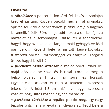
Elkészítés
A
töltelékhez
a pancettát kockázd fel, kevés olívaolajon
kezd el pirítani. Közben pucold meg a lilahagymákat,
aprítsd fel. Add a pancettához, pirítsd, amíg a hagyma
karamellizálódik. Sózd, majd add hozzá a csirkemájat, a
mazsolát és a fenyőmagot. Öntsd fel a fehérborral,
hagyd, hogy az alkohol elillanjon, majd gyöngyözve főzd
pár percig. Keverd bele a pirított kenyérkockákat,
fűszerezd borssal, rozmaringgal és zsályával. Forgasd
össze, hagyd kicsit hűlni.
A
porchetta összeállításához
a malac bőrét irdald be,
majd dörzsöld be sóval és borssal. Fordítsd meg, a
belső oldalát is hintsd meg sóval és borssal.
Egyenletesen oszlasd el rajta a tölteléket, szorosan
tekerd fel. A húst 4-5 centinként zsineggel szorosan
kösd át, hogy sütés közben egyben maradjon.
A
porchetta sütéséhez
a répákat pucold meg. Egy nagy
tepsibe önts néhány evőkanál olívaolajat. Tedd bele a