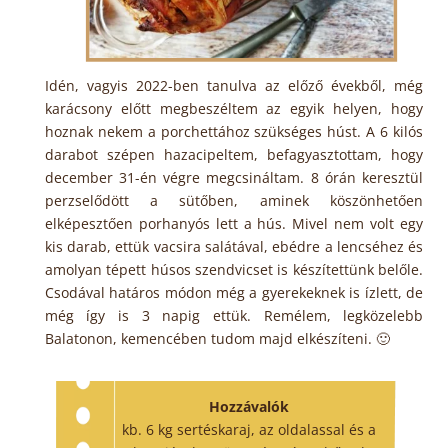
Idén, vagyis 2022-ben tanulva az előző évekből, még
karácsony előtt megbeszéltem az egyik helyen, hogy
hoznak nekem a porchettához szükséges húst. A 6 kilós
darabot szépen hazacipeltem, befagyasztottam, hogy
december 31-én végre megcsináltam. 8 órán keresztül
perzselődött a sütőben, aminek köszönhetően
elképesztően porhanyós lett a hús. Mivel nem volt egy
kis darab, ettük vacsira salátával, ebédre a lencséhez és
amolyan tépett húsos szendvicset is készítettünk belőle.
Csodával határos módon még a gyerekeknek is ízlett, de
még így is 3 napig ettük. Remélem, legközelebb
Balatonon, kemencében tudom majd elkészíteni. 🙂
Hozzávalók
kb. 6 kg sertéskaraj, az oldalassal és a