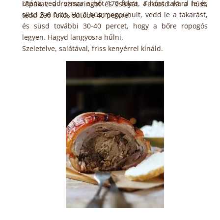
Utána vedd vissza a hőt 170 fokra, a húst takard le és
répákat, a rozmaringot és zsályát. Fektesd rá a húst,
süsd 5-6 órát. Ha a hús megpuhult, vedd le a takarást,
tedd 200 fokos sütőbe 40 percre.
és süsd további 30-40 percet, hogy a bőre ropogós
legyen. Hagyd langyosra hűlni.
Szeletelve, salátával, friss kenyérrel kínáld.