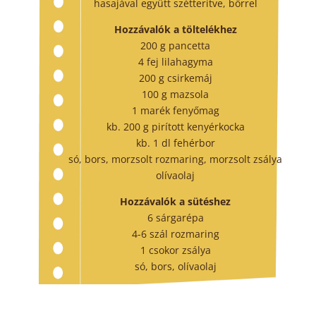
hasajával együtt szétterítve, bőrrel
Hozzávalók a töltelékhez
200 g pancetta
4 fej lilahagyma
200 g csirkemáj
100 g mazsola
1 marék fenyőmag
kb. 200 g pirított kenyérkocka
kb. 1 dl fehérbor
só, bors, morzsolt rozmaring, morzsolt zsálya
olívaolaj
Hozzávalók a sütéshez
6 sárgarépa
4-6 szál rozmaring
1 csokor zsálya
só, bors, olívaolaj