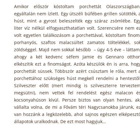
Amikor először kóstoltam porchettát Olaszországban
egyáltalán nem ízlett. Egy útszéli büfében grillen sütötték, 
húst, mint a gyrost beleszelték egy száraz zsömlébe. Eg
liter víz nélkül elfogyaszthatatlan volt. Szerencsére nem e
volt egyetlen találkozásom a porchettával, kóstoltam finom
porhanyós, szaftos malacsültet zamatos töltelékkel, so
zöldséggel. Majd nem sokkal később – úgy 4-5 éve – láttam
ahogy a két kedvenc séfem Jamie és Gennaro ottho
elkészítik ezt a finomságot. Azóta készülök én is arra, hog
porchettát süssek. Többször azért csúsztam le róla, mert 
porchettához szükséges húst megkell rendelni a hentestől
Szilveszter előtt (mert mindig is szilveszterre tervezte
megsütni), nem vettek fel rendelést egész malacon é
kocsonyahúson kívül. Persze biztos van olyan hentes, ak
vállalta volna, de mi a Fővám téri Nagycsanokba járunk, e
van hozzánk a legközelebb, ahol sajnos egészen elképeszt
állapotok uralkodnak. De ezt most hagyjuk…