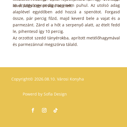
az árpagyöngy pedig meg nem puhul. Az utolsó adag
lével, ízlés szerint sózd az ételt.
alaplével egyidőben add hozzá a spenótot. Forgasd
össze, pár percig főzd, majd keverd bele a vajat és a
parmezánt. Zárd el a hőt a serpenyő alatt, az ételt fedd
le, pihentesd így 10 percig.
Az orzottot szedd tányérokba, aprított metélőhagymával
és parmezánnal megszórva tálald.
Copyright© 2026.08.10.
Városi Konyha
Powerd by
Sofia Design