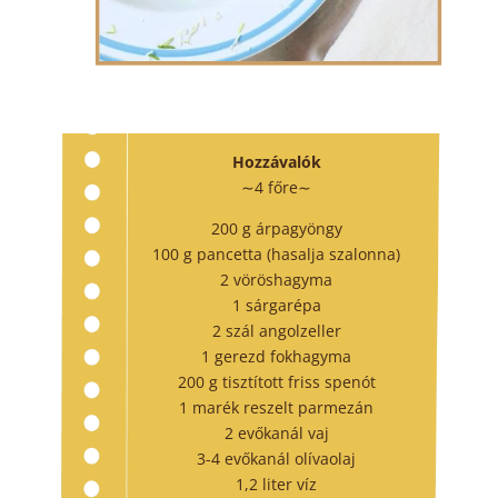
Hozzávalók
∼4 főre∼
200 g árpagyöngy
100 g pancetta (hasalja szalonna)
2 vöröshagyma
1 sárgarépa
2 szál angolzeller
1 gerezd fokhagyma
200 g tisztított friss spenót
1 marék reszelt parmezán
2 evőkanál vaj
3-4 evőkanál olívaolaj
1,2 liter víz