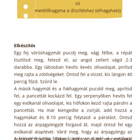
só
metélőhagyma a díszítéshez (elhagyható)
Elkészítés
Egy fej vöröshagymát pucolj meg, vágj félbe, a répát
tisztítsd meg, felezd el, az angol zellert vágd 2-3
darabba. Egy lábosban hevíts kevés olívaolajat, pirítsd
meg rajta a zöldségeket. Öntsd fel a vízzel, kis lángon 40
percig főzd. Szűrd le.
A másik hagymát és a fokhagymát pucold meg, aprítsd
fel, a pancettát kockázd fel. Egy serpenyőben hevíts fel
egy evőkanál olívaolajat, kis hőfokon kezd rajta párolni a
pancettát. Ha már kiengedte a zsírját, add hozzá a
hagymákat és 8-10 percig folytasd a párolást. Öntsd
hozzá az árpagyöngyöt forgasd át, majd öntsd fel egy
evőkanál alaplével. Várd meg, hogy az árpagyöngy az
A felöntést addig folytasd, amíg az alaplé el nem fogy,
összeset felszívja. Ekkor újból öntsd fel egy evőkanál