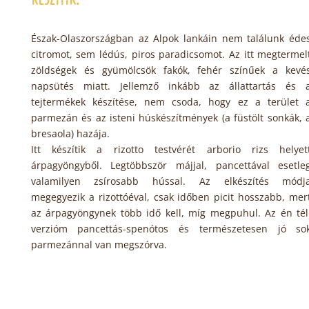
Észak-Olaszországban az Alpok lankáin nem találunk éde
citromot, sem lédús, piros paradicsomot. Az itt megtermel
zöldségek és gyümölcsök fakók, fehér színűek a kevé
napsütés miatt. Jellemző inkább az állattartás és 
tejtermékek készítése, nem csoda, hogy ez a terület 
parmezán és az isteni húskészítmények (a füstölt sonkák, 
bresaola) hazája.
Itt készítik a rizotto testvérét arborio rizs helyet
árpagyöngyből. Legtöbbször májjal, pancettával esetle
valamilyen zsírosabb hússal. Az elkészítés módj
megegyezik a rizottóéval, csak időben picit hosszabb, mer
az árpagyöngynek több idő kell, míg megpuhul. Az én tél
verzióm pancettás-spenótos és természetesen jó so
parmezánnal van megszórva.