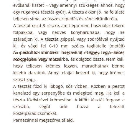
evőkanál lisztet – vagy amennyi szükséges ahhoz, hogy
egy ruganyos tésztát gyúrj. A tészta akkor jó, ha felülete
teljesen sima, az összes repedés és ránc eltűnik róla.
A tésztát oszd 3 részre, amit épp nem használsz tekerd
folpakkba, vagy nedves konyharuhába, hogy ne
száradjon ki. A tésztát géppel, vagy sodrófával nyújtsd
ki, és vágd fel 6-10 mm széles tagliatelle (metélt)
A pestohoz minden hozzávalót tegyél egy késes
formára. Lisztben kicsit forgasd át, és hagyd a deszkán,
robotgépbe, vagy mozsárba, és dolgozd össze. Nem kell,
amíg elkészíted a szószt.
hogy teljesen krémes legyen, maradhatnak benne
kisebb darabok. Annyi olajjal keverd ki, hogy krémes
szószt kapj.
A tésztát főzd ki lobogó, sós vízben. Közben a pestot
kanalazd egy serpenyőbe és melegítsd meg. Ha kell a
tészta főzővizével krémesítsd. A kifőtt tésztát forgasd a
szószba, végül add hozzá a felezett
koktélparadicsomokat.
Parnezánnal megszórva tálald.