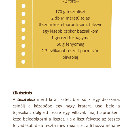
∼2 főre∼
170 g tésztaliszt
2 db M méretű tojás
6 szem koktélparadicsom, felezve
egy kisebb csokor bazsalikom
1 gerezd fokhagyma
50 g fenyőmag
2-3 evőkanál reszelt parmezán
olívaolaj
Elkészítés
A
tésztához
mérd ki a lisztet, borítsd ki egy deszkára,
csinálj a közepébe egy nagy krátert. Üsd bele a
tojásokat, dolgozd össze egy villával, majd apránként
kezd beledolgozni a lisztet. Ha a liszt felvette az összes
folyadékot, de a tészta még ragacsos, adj hozzá néhány