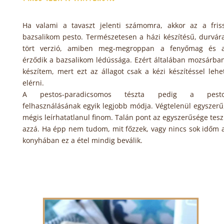
Ha valami a tavaszt jelenti számomra, akkor az a fris
bazsalikom pesto. Természetesen a házi készítésű, durvár
tört verzió, amiben meg-megroppan a fenyőmag és 
érződik a bazsalikom lédússága. Ezért általában mozsárba
készítem, mert ezt az állagot csak a kézi készítéssel lehe
elérni.
A pestos-paradicsomos tészta pedig a pest
felhasználásának egyik legjobb módja. Végtelenül egyszerű
mégis leírhatatlanul finom. Talán pont az egyszerűsége tesz
azzá. Ha épp nem tudom, mit főzzek, vagy nincs sok időm 
konyhában ez a étel mindig beválik.