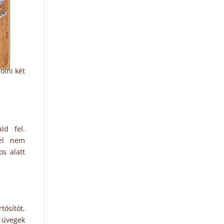
olni két
ld fel.
fel nem
os alatt
tósítót,
z üvegek