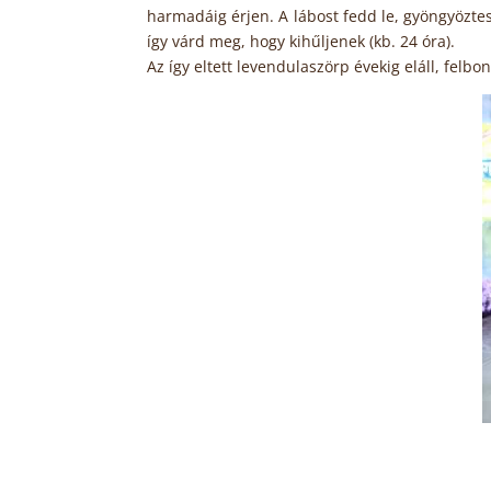
harmadáig érjen. A lábost fedd le, gyöngyöztes
így várd meg, hogy kihűljenek (kb. 24 óra).
Az így eltett levendulaszörp évekig eláll, felb