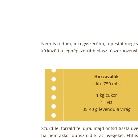
Nem is tudom, mi egyszerűbb, a pestót megcsiná
kő között a legnépszerűbb olasz fűszernövényb
Hozzávalók
∼kb. 750 ml∼
1 kg cukor
1 l víz
35-40 g levendula virág
Szűrd le, forrald fel újra, majd öntsd tiszta ü
ha nem akkor dunsztold ki az üvegeket. Ehhez 