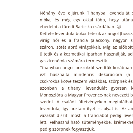
Néhány éve eljárunk Tihanyba levendulát 
móka, és még egy okkal több, hogy után
ebédelni a füredi Baricska csárdában. 🙂
Kétféle levendula bokor létezik az angol (hoss
virág nő) és a francia (alacsony, nagyon s
száron, sötét apró virágokkal). Míg az előbbit
ültetik és a kozmetikai iparban használják, ad
gasztronómia számára termesztik.
Tihanyban angol bokrokról szedtük korábban 
ezt használta mindenre: dekorációra (a 
csokrokba kötve teszem vázákba), szörpnek és
azonban a tihanyi levendulát gyorsan le
Monoszlóra a Magyar Provence-nak nevezett b
szedni. A családi ültetvényeken megtalálhat
levendula, így hoztam ilyet is, olyat is. Az a
vázákat díszíti most, a franciából pedig lev
lett. Felhasználható süteményekbe, krémekhez
pedig szörpnek fogyasztjuk.