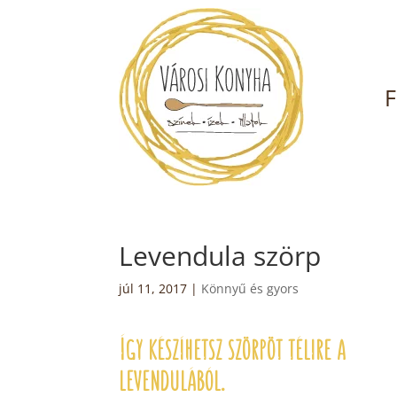
F
Levendula szörp
júl 11, 2017
|
Könnyű és gyors
Így készíhetsz szörpöt télire a
levendulából.