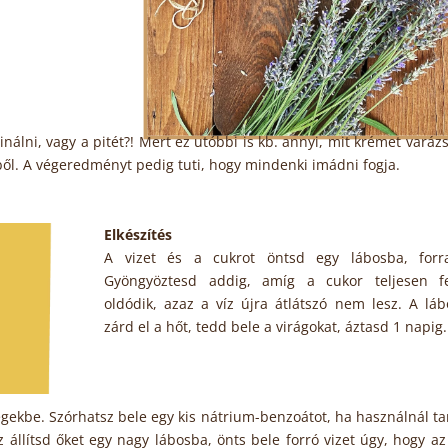
lni, vagy a pitét?! Mert ez utóbbi is kb. annyi, mit krémet varázs
ől. A végeredményt pedig tuti, hogy mindenki imádni fogja.
Elkészítés
A vizet és a cukrot öntsd egy lábosba, forra
Gyöngyöztesd addig, amíg a cukor teljesen 
oldódik, azaz a víz újra átlátszó nem lesz. A láb
zárd el a hőt, tedd bele a virágokat, áztasd 1 napig.
vegekbe. Szórhatsz bele egy kis nátrium-benzoátot, ha használnál tar
állítsd őket egy nagy lábosba, önts bele forró vizet úgy, hogy a