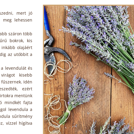
szedni, mert jó
a meg lehessen
zabb száron több
űrű bokrok, kis
 inkább olajáért
dig az utóbbit a
a levendulát és
virágot kisebb
 fűszernek. Idén
szedték, ezért
irtokra mentünk
ó mindkét fajta
ngol levendula a
endula sűrítmény
, vízzel hígítva