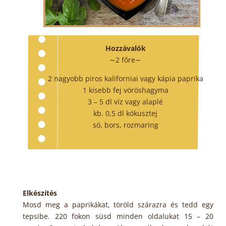
Hozzávalók
∼2 főre∼
2 nagyobb piros kaliforniai vagy kápia paprika
1 kisebb fej vöröshagyma
3 – 5 dl víz vagy alaplé
kb. 0,5 dl kókusztej
só, bors, rozmaring
Elkészítés
Mosd meg a paprikákat, töröld szárazra és tedd egy
tepsibe. 220 fokon süsd minden oldalukat 15 – 20