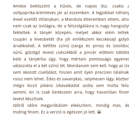
Amikor beköszönt a hűvös, de napos ősz, csakis 
sültpaprika-krémleves jár az eszemben. A legjobbat néhán
évvel ezelőtt Villányban, a Mandula étteremben ettem, aho
nem csak az ízvilágra, de a felszolgálásra is nagy hangsúly
fektettek. A tányér közepén, melyet akkor elém tettek
csupán a levesbetét (ha jól emlékszem kecskesajt golyó
árválkodott. A kétféle színű (sárga és piros) és ízesítés
sűrű, gőzölgő levest csészékből a pincér előttem töltött
bele a tányérba úgy, hogy mértani pontosságú egyene
válaszotta el a két színű lét. Mondanom sem kell, hogy az íz
sem okozott csalódást, hiszen amit ilyen precízen tálalnak
rossz nem lehet. Édes és savanykás, selymesen lágy, közbe
mégis kicsit pikáns ízkavalkádot azóta sem múlta felü
semmi, én is csak törekszem arra, hogy hasonlóan fino
levest készítsek.
Időről időre megpróbálom elkészíteni, mindig más, d
midnig finom. Ez a verzió is egészen jó lett. 😀