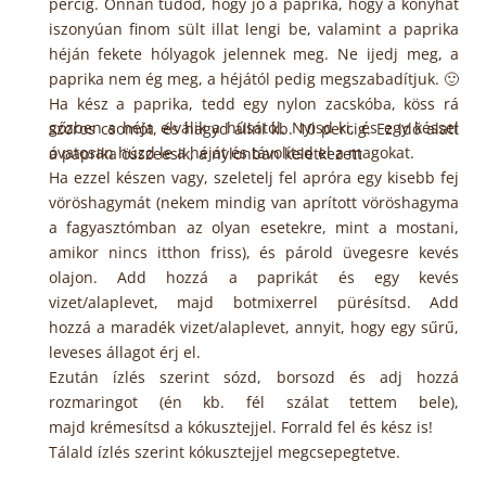
percig. Onnan tudod, hogy jó a paprika, hogy a konyhát
iszonyúan finom sült illat lengi be, valamint a paprika
héján fekete hólyagok jelennek meg. Ne ijedj meg, a
paprika nem ég meg, a héjától pedig megszabadítjuk. 🙂
Ha kész a paprika, tedd egy nylon zacskóba, köss rá
gőzben a héja elválik a húsától. Nyisd ki, és egy késsel
szoros csomót, és hagyd állni kb. 10 percig. Ez idő alatt
óvatosan húzd le a héját és távolítsd el a magokat.
a paprika összeesik, a nylonban keletkezett
Ha ezzel készen vagy, szeletelj fel apróra egy kisebb fej
vöröshagymát (nekem mindig van aprított vöröshagyma
a fagyasztómban az olyan esetekre, mint a mostani,
amikor nincs itthon friss), és párold üvegesre kevés
olajon. Add hozzá a paprikát és egy kevés
vizet/alaplevet, majd botmixerrel pürésítsd. Add
hozzá a maradék vizet/alaplevet, annyit, hogy egy sűrű,
leveses állagot érj el.
Ezután ízlés szerint sózd, borsozd és adj hozzá
rozmaringot (én kb. fél szálat tettem bele),
majd krémesítsd a kókusztejjel. Forrald fel és kész is!
Tálald ízlés szerint kókusztejjel megcsepegtetve.